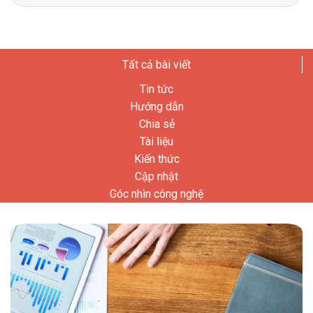
for:
Tất cả bài viết
Tin tức
Hướng dẫn
Chia sẻ
Tài liệu
Kiến thức
Cập nhật
Góc nhìn công nghệ