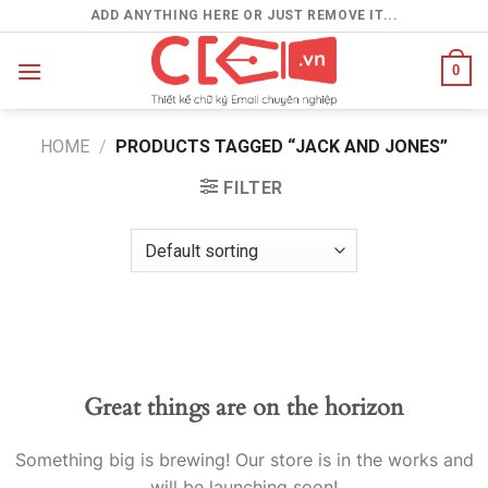
Skip
ADD ANYTHING HERE OR JUST REMOVE IT...
to
content
0
HOME
/
PRODUCTS TAGGED “JACK AND JONES”
FILTER
Great things are on the horizon
Something big is brewing! Our store is in the works and
will be launching soon!