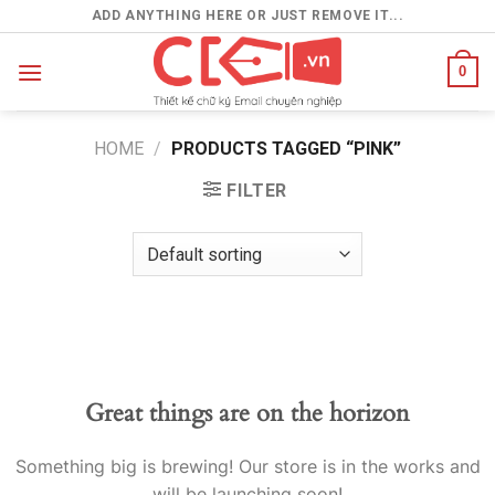
Skip
ADD ANYTHING HERE OR JUST REMOVE IT...
to
content
0
HOME
/
PRODUCTS TAGGED “PINK”
FILTER
Great things are on the horizon
Something big is brewing! Our store is in the works and
will be launching soon!