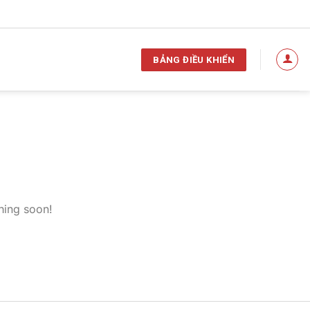
BẢNG ĐIỀU KHIỂN
hing soon!