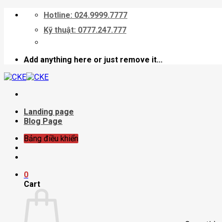
Skip
Hotline: 024.9999.7777
to
Kỹ thuật: 0777.247.777
content
Add anything here or just remove it...
Landing page
Blog Page
Bảng điều khiển
0
Cart