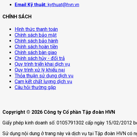
Email Kỹ thuật:
kythuat@hvn.vn
CHÍNH SÁCH
Hình thức thanh toán
Chính sách bảo mật
Chính sách bảo hành
Chính sách hoàn tiền
Chính sách bàn giao
Chính sách hủy - đổi trả
Quy trình triển khai dịch vụ
Quy trình xử lý khiếu nại
Thỏa thuận sử dụng dịch vụ
Cam kết chất lượng dịch vụ
Câu hỏi thường gặp
Copyright © 2026 Công ty Cổ phần Tập đoàn HVN
Giấy phép kinh doanh số: 0105791302 cấp ngày 15/02/2012 b
Sử dụng nội dung ở trang này và dịch vụ tại Tập đoàn HVN có n